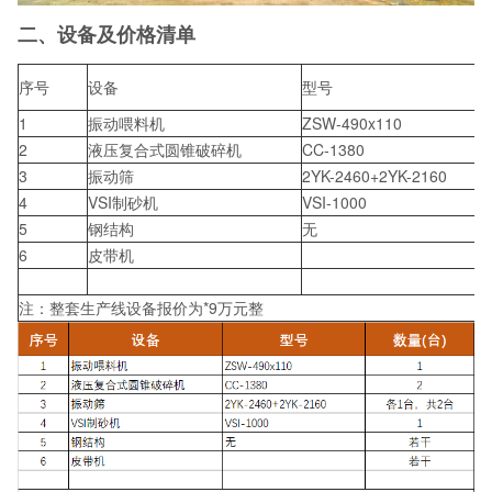
二、设备及价格清单
序号
设备
型号
1
振动喂料机
ZSW-490x110
2
液压复合式圆锥破碎机
CC-1380
3
振动筛
2YK-2460+2YK-2160
4
VSI制砂机
VSI-1000
5
钢结构
无
6
皮带机
注：整套生产线设备报价为*9万元整